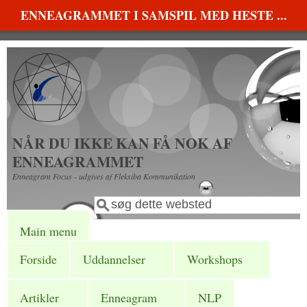
Gå til hovedindhold
ENNEAGRAMMET I SAMSPIL MED HESTE ...
NÅR DU IKKE KAN FÅ NOK AF
ENNEAGRAMMET
Enneagram Focus - udgives af Fleksiba Kommunikation
Søg
Søgefelt
Main menu
Forside
Uddannelser
Workshops
Artikler
Enneagram
NLP