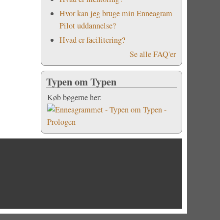
Hvor kan jeg bruge min Enneagram
Pilot uddannelse?
Hvad er facilitering?
Se alle FAQ'er
Typen om Typen
Køb bøgerne her: