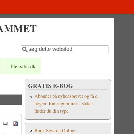
RAMMET
Søg
Søgefelt
Fleksiba.dk
GRATIS E-BOG
Abonnér på nyhedsbrevet og få e-
bogen: Enneagrammet - sådan
finder du din type
Book Session Online