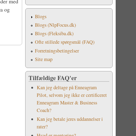
ejder med
ra og
Blogs
Blogs (NlpFocus.dk)
Blogs (Fleksiba.dk)
Ofte stillede spørgsmål (FAQ)
Forretningsbetingelser
Site map
Tilfældige FAQ'er
Kan jeg deltage på Enneagram
Pilot, selvom jeg ikke er certificeret
Enneagram Master & Business
Coach?
Kan jeg betale jeres uddannelser i
rater?
Hvad er mentoring?