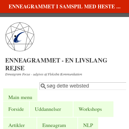
Gå til hovedindhold
ENNEAGRAMMET I SAMSPIL MED HESTE ...
ENNEAGRAMMET - EN LIVSLANG
REJSE
Enneagram Focus - udgives af Fleksiba Kommunikation
Søg
Søgefelt
Main menu
Forside
Uddannelser
Workshops
Artikler
Enneagram
NLP