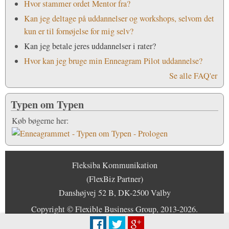
Hvor stammer ordet Mentor fra?
Kan jeg deltage på uddannelser og workshops, selvom det
kun er til fornøjelse for mig selv?
Kan jeg betale jeres uddannelser i rater?
Hvor kan jeg bruge min Enneagram Pilot uddannelse?
Se alle FAQ'er
Typen om Typen
Køb bøgerne her:
Fleksiba Kommunikation
(FlexBiz Partner)
Danshøjvej 52 B, DK-2500 Valby
Copyright © Flexible Business Group, 2013-2026.