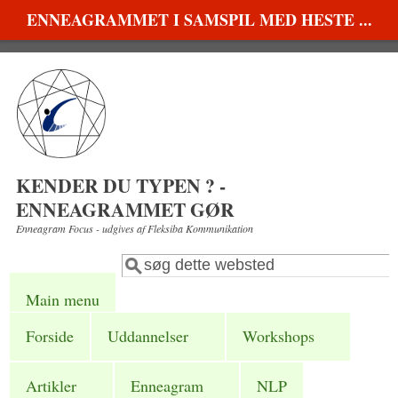
Gå til hovedindhold
ENNEAGRAMMET I SAMSPIL MED HESTE ...
KENDER DU TYPEN ? -
ENNEAGRAMMET GØR
Enneagram Focus - udgives af Fleksiba Kommunikation
Søg
Søgefelt
Main menu
Forside
Uddannelser
Workshops
Artikler
Enneagram
NLP