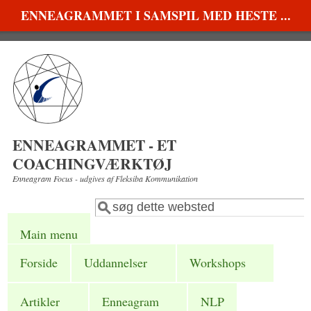
Gå til hovedindhold
ENNEAGRAMMET I SAMSPIL MED HESTE ...
ENNEAGRAMMET - ET
COACHINGVÆRKTØJ
Enneagram Focus - udgives af Fleksiba Kommunikation
Søg
Søgefelt
Main menu
Forside
Uddannelser
Workshops
Artikler
Enneagram
NLP