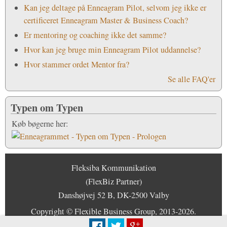
Kan jeg deltage på Enneagram Pilot, selvom jeg ikke er
certificeret Enneagram Master & Business Coach?
Er mentoring og coaching ikke det samme?
Hvor kan jeg bruge min Enneagram Pilot uddannelse?
Hvor stammer ordet Mentor fra?
Se alle FAQ'er
Typen om Typen
Køb bøgerne
Køb bøgerne her:
her:
Fleksiba Kommunikation
(FlexBiz Partner)
Danshøjvej 52 B, DK-2500 Valby
Copyright © Flexible Business Group, 2013-2026.