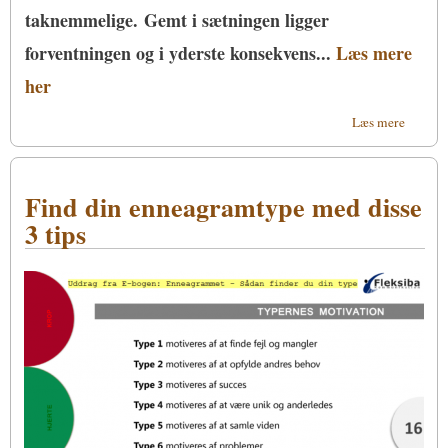
taknemmelige. Gemt i sætningen ligger
forventningen og i yderste konsekvens...
Læs mere
her
om
Læs mere
Den
store
illusion
Find din enneagramtype med disse
3 tips