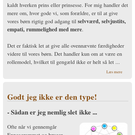
kaldt hverken prins eller prinsesse. For mig handler det
mere om, hvor gode vi, som forældre, er til at give
selvværd, selvjustits,
vores børn rigtig god adgang til
empati, rummelighed med mere
.
Det er faktisk let at give alle ovennævnte færdigheder
videre til vores børn. Det handler kun om at være en
rollemodel, hvilket til gengæld ikke er helt så let ...
om
Læs mere
Enneag
og
børneo
Godt jeg ikke er den type!
- Sådan er jeg nemlig slet ikke ...
Ofte når vi gennemgår
Enneagrammet og bruger