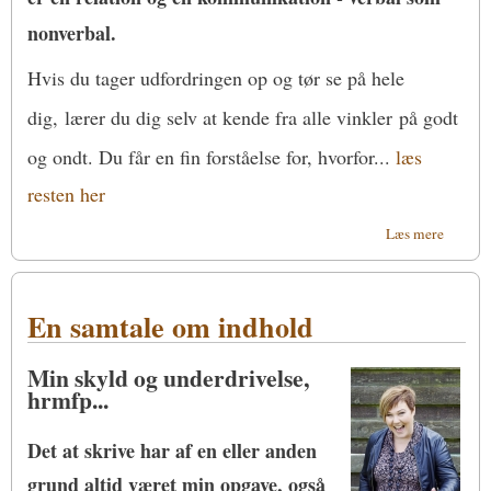
nonverbal.
Hvis du tager udfordringen op og tør se på hele
dig, lærer du dig selv at kende fra alle vinkler på godt
og ondt. Du får en fin forståelse for, hvorfor
...
læs
resten her
om Fin
Læs mere
enneag
med dis
tips
En samtale om indhold
Min skyld og underdrivelse,
hrmfp...
Det at skrive har af en eller anden
grund altid været min opgave, også