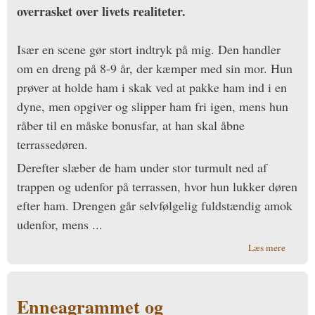
overrasket over livets realiteter.
Især en scene gør stort indtryk på mig. Den handler
om en dreng på 8-9 år, der kæmper med sin mor. Hun
prøver at holde ham i skak ved at pakke ham ind i en
dyne, men opgiver og slipper ham fri igen, mens hun
råber til en måske bonusfar, at han skal åbne
terrassedøren.
Derefter slæber de ham under stor turmult ned af
trappen og udenfor på terrassen, hvor hun lukker døren
efter ham. Drengen går selvfølgelig fuldstændig amok
udenfor, mens ...
om Mit
Læs mere
hjerte
græder,
når ...
Enneagrammet og