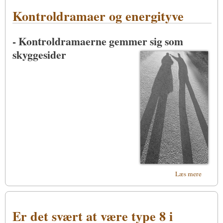
Idéer -
Kontroldramaer og energityve
En
spiritue
tilgang
- Kontroldramaerne gemmer sig som
skyggesider
om
Læs mere
Kontro
og ener
Er det svært at være type 8 i