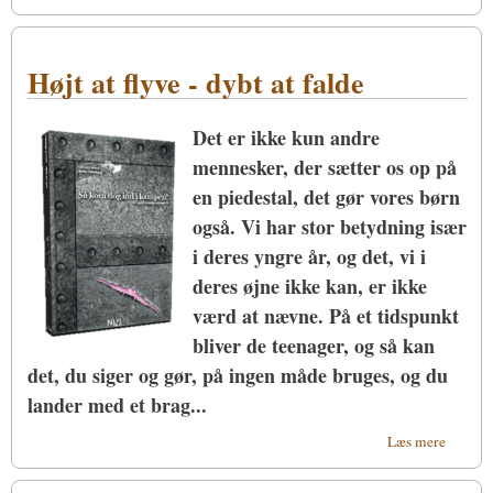
Pas
nu på,
måske
Højt at flyve - dybt at falde
er det
en
sekt
Det er ikke kun andre
mennesker, der sætter os op på
en piedestal, det gør vores børn
også. Vi har stor betydning især
i deres yngre år, og det, vi i
deres øjne ikke kan, er ikke
værd at nævne. På et tidspunkt
bliver de teenager, og så kan
det, du siger og gør, på ingen måde bruges, og du
lander med et brag...
om
Læs mere
Højt
at