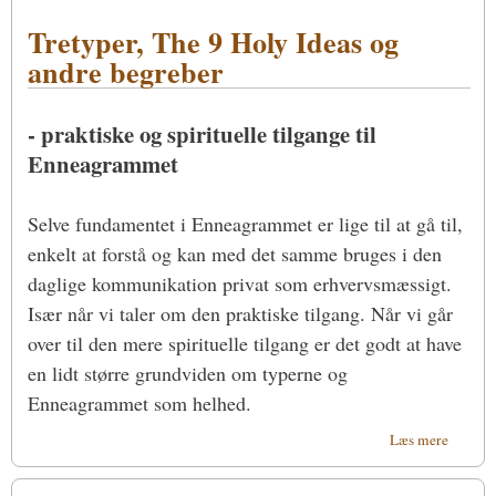
flyve
Tretyper, The 9 Holy Ideas og
- dybt
at
andre begreber
falde
- praktiske og spirituelle tilgange til
Enneagrammet
Selve fundamentet i Enneagrammet er lige til at gå til,
enkelt at forstå og kan med det samme bruges i den
daglige kommunikation privat som erhvervsmæssigt.
Især når vi taler om den praktiske tilgang. Når vi går
over til den mere spirituelle tilgang er det godt at have
en lidt større grundviden om typerne og
Enneagrammet som helhed.
om
Læs mere
Tretype
The 9