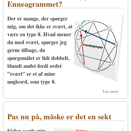
Enneagrammet?
Der er mange, der spørger
mig, om det ikke er svært, at
være en type 8. Hvad mener
du med svært, spørger jeg
gerne tilbage, da
spørgsmålet er lidt dobbelt,
blandt andet fordi ordet
”svært” er et af mine
nøgleord, som type 8.
om Er d
Læs mere
at være 
Enneag
Pas nu på, måske er det en sekt
Sådan sagde min