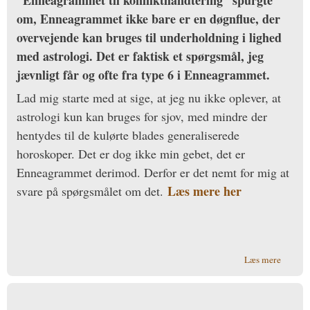
”Enneagrammet til konflikthåndtering” spurgte
om, Enneagrammet ikke bare er en døgnflue, der
overvejende kan bruges til underholdning i lighed
med astrologi. Det er faktisk et spørgsmål, jeg
jævnligt får og ofte fra type 6 i Enneagrammet.
Lad mig starte med at sige, at jeg nu ikke oplever, at
astrologi kun kan bruges for sjov, med mindre der
hentydes til de kulørte blades generaliserede
horoskoper. Det er dog ikke min gebet, det er
Enneagrammet derimod. Derfor er det nemt for mig at
Læs mere her
svare på spørgsmålet om det.
om Er
Læs mere
Enneag
primær
underh