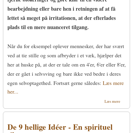
bearbejdning eller bare hen i retningen af at få
lettet så meget på irritationen, at der efterlades
plads til en mere nuanceret tilgang.
Når du for eksempel oplever mennesker, der har svært
ved at tie stille og som afbryder i et væk, hjælper det
her at huske på, at der er tale om en 4'er, 6'er eller 8'er,
der er gået i selvsving og bare ikke ved bedre i deres
egen selvoptagethed. Fortsæt gerne således:
Læs mere
her...
om Inds
Læs mere
med
Enneag
De 9 hellige Idéer - En spirituel