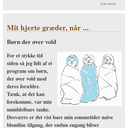
om Er
Læs mere
det dit
ansvar?
Mit hjerte græder, når ...
Børn der øver vold
For et stykke tid
siden så jeg lidt af et
program om børn,
der øver vold mod
deres forældre.
Tænk, at det kan
forekomme, var min
umiddelbare tanke.
Desværre er det vist bare min sommetider naive
blondine tilgang, der endnu engang bliver