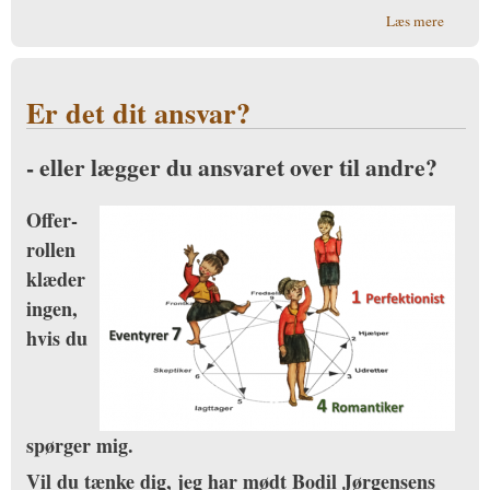
om
Læs mere
Tør du
få det
bedre?
Er det dit ansvar?
- eller lægger du ansvaret over til andre?
Offer-
rollen
klæder
ingen,
hvis du
spørger mig.
Vil du tænke dig, jeg har mødt Bodil Jørgensens