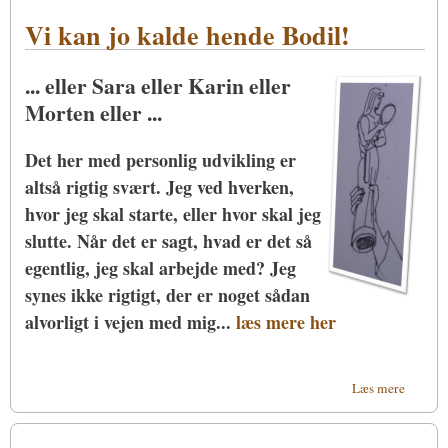
Holy
Vi kan jo kalde hende Bodil!
Ideas o
andre
begrebe
... eller Sara eller Karin eller
Morten eller ...
Det her med personlig udvikling er
altså rigtig svært. Jeg ved hverken,
hvor jeg skal starte, eller hvor skal jeg
slutte. Når det er sagt, hvad er det så
egentlig, jeg skal arbejde med? Jeg
synes ikke rigtigt, der er noget sådan
alvorligt i vejen med mig...
læs mere her
om Vi
Læs mere
kan jo
kalde
hende