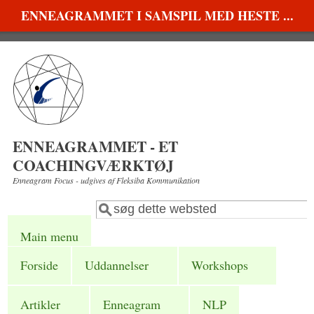
Gå til hovedindhold
ENNEAGRAMMET I SAMSPIL MED HESTE ...
ENNEAGRAMMET - ET
COACHINGVÆRKTØJ
Enneagram Focus - udgives af Fleksiba Kommunikation
Søg
Søgefelt
Main menu
Forside
Uddannelser
Workshops
Artikler
Enneagram
NLP