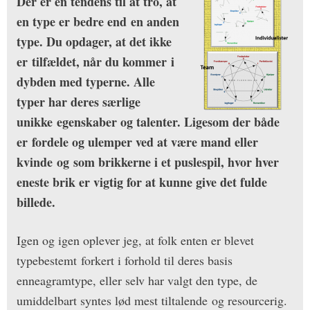
D
er er en tendens til at tro, at
en type er bedre end en anden
type. Du opdager, at det ikke
er tilfældet, når du kommer i
dybden med typerne. Alle
typer har deres særlige
unikke egenskaber og talenter. Ligesom der både
er fordele og ulemper ved at være mand eller
kvinde og som brikkerne i et puslespil, hvor hver
eneste brik er vigtig for at kunne give det fulde
billede.
Igen og igen oplever jeg, at folk enten er blevet
typebestemt forkert i forhold til deres basis
enneagramtype, eller selv har valgt den type, de
umiddelbart syntes lød mest tiltalende og resourcerig.