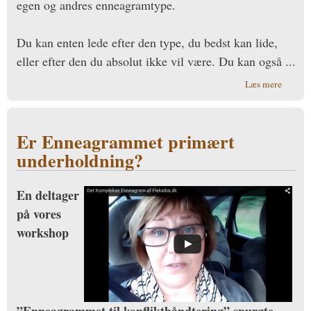
egen og andres enneagramtype.
Du kan enten lede efter den type, du bedst kan lide,
eller efter den du absolut ikke vil være. Du kan også ...
om
Læs mere
Godt
jeg
ikke
Er Enneagrammet primært
er
den
underholdning?
type!
En deltager
på vores
workshop