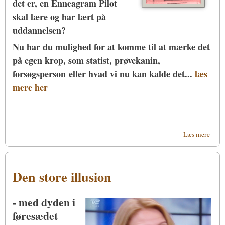
det er, en Enneagram Pilot
skal lære og har lært på
uddannelsen?
Nu har du mulighed for at komme til at mærke det
på egen krop, som statist, prøvekanin,
forsøgsperson eller hvad vi nu kan kalde det...
læs
mere her
om V
Læs mere
være 
ved v
Enne
Den store illusion
Pilot
Certi
- med dyden i
føresædet