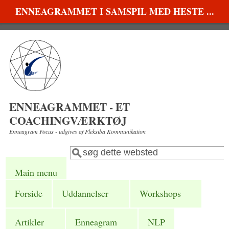
Gå til hovedindhold
ENNEAGRAMMET I SAMSPIL MED HESTE ...
ENNEAGRAMMET - ET
COACHINGVÆRKTØJ
Enneagram Focus - udgives af Fleksiba Kommunikation
Søg
Søgefelt
Main menu
Forside
Uddannelser
Workshops
Artikler
Enneagram
NLP