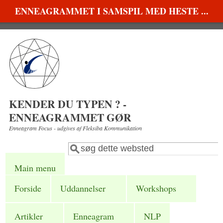
Gå til hovedindhold
ENNEAGRAMMET I SAMSPIL MED HESTE ...
KENDER DU TYPEN ? -
ENNEAGRAMMET GØR
Enneagram Focus - udgives af Fleksiba Kommunikation
Søg
Søgefelt
Main menu
Forside
Uddannelser
Workshops
Artikler
Enneagram
NLP